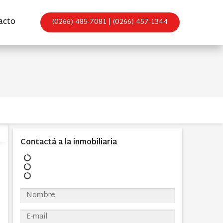
acto
(0266) 485-7081 | (0266) 457-1344
Contactá a la inmobiliaria