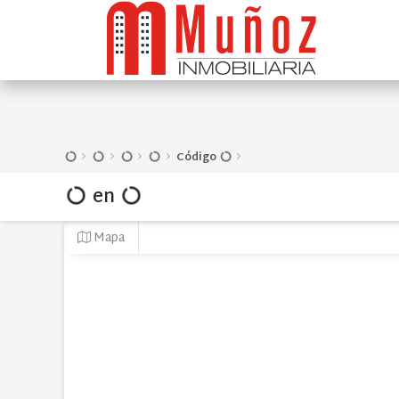
Código
en
Mapa